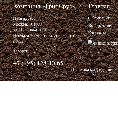
Компания «ГринСруб»
Главная
Наш адрес:
О компании
Москва, 101000,
Вопрос-ответ
ул. Покровка, д.17
Контакты
Пешком
700м. от ст.метро Чистые
пруды
Телефоны:
+7 (495) 128-40-65
Политика конфиденциал