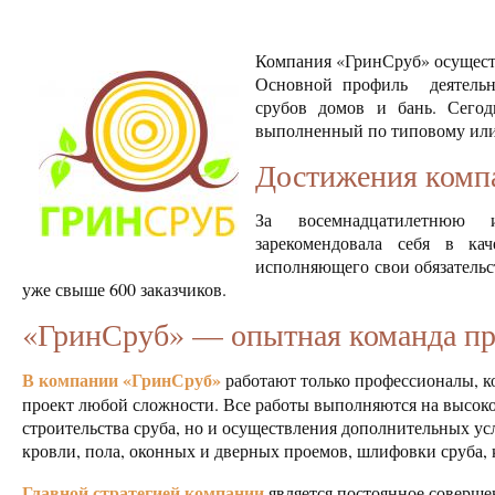
Компания «ГринСруб» осуществ
Основной профиль деятельн
срубов домов и бань. Сего
выполненный по типовому или
Достижения комп
За восемнадцатилетнюю 
зарекомендовала себя в кач
исполняющего свои обязатель
уже свыше 600 заказчиков.
«ГринСруб» — опытная команда п
В компании «ГринСруб»
работают только профессионалы, к
проект любой сложности. Все работы выполняются на высоком
строительства сруба, но и осуществления дополнительных ус
кровли, пола, оконных и дверных проемов, шлифовки сруба, 
Главной стратегией компании
является постоянное соверше