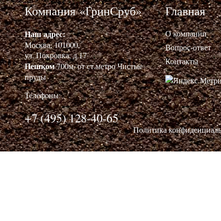
Компания «ГринСруб»
Главная
Наш адрес:
О компании
Москва, 101000,
Вопрос-ответ
ул. Покровка, д.17
Контакты
Пешком
700м. от ст.метро Чистые
пруды
Телефоны:
+7 (495) 128-40-65
Политика конфиденциал