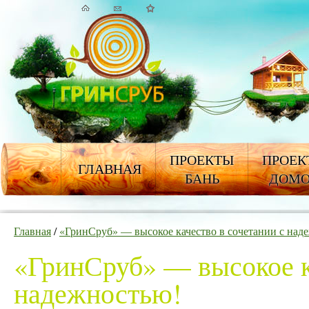
ПРОЕКТЫ
ПРОЕК
ГЛАВНАЯ
БАНЬ
ДОМ
Главная
/
«ГринСруб» — высокое качество в сочетании с над
«ГринСруб» — высокое к
надежностью!