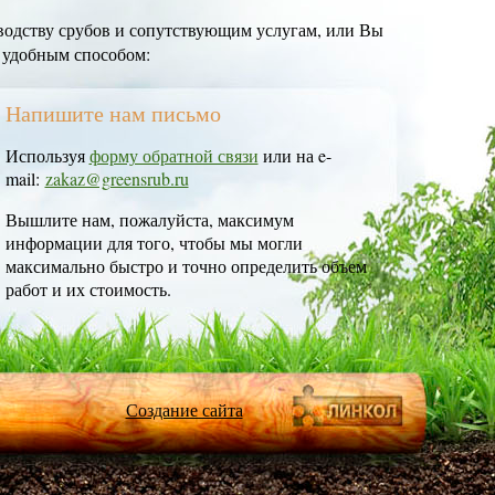
одству срубов и сопутствующим услугам, или Вы
 удобным способом:
Напишите нам письмо
Используя
форму обратной связи
или на e-
mail:
zakaz@greensrub.ru
Вышлите нам, пожалуйста, максимум
информации для того, чтобы мы могли
максимально быстро и точно определить объем
работ и их стоимость.
Создание сайта