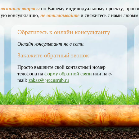
с
возникли вопросы
по Вашему индивидуальному проекту, произв
ную консультацию,
не откладывайте
и свяжитесь с нами любым
Обратитесь к онлайн консультанту
Онлайн консультант не в сети.
Закажите обратный звонок
Просто вышлите свой контактный номер
телефона на
форму обратной связи
или на e-
mail:
zakaz@greensrub.ru