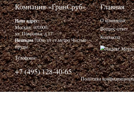
Компания «ГринСруб»
Главная
Наш адрес:
О компании
Москва, 101000,
Вопрос-ответ
ул. Покровка, д.17
Контакты
Пешком
700м. от ст.метро Чистые
пруды
Телефоны:
+7 (495) 128-40-65
Политика конфиденциал