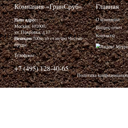
Компания «ГринСруб»
Главная
Наш адрес:
О компании
Москва, 101000,
Вопрос-ответ
ул. Покровка, д.17
Контакты
Пешком
700м. от ст.метро Чистые
пруды
Телефоны:
+7 (495) 128-40-65
Политика конфиденциал