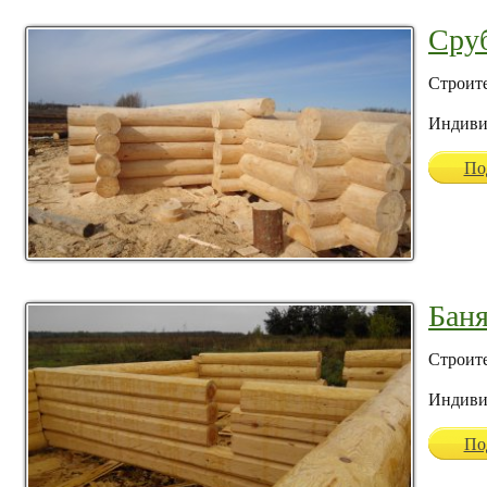
Сруб
Строите
Индиви
По
Баня
Строите
Индиви
По