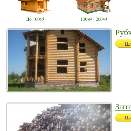
До 100м²
100м² - 200м²
Руб
По
Заго
По