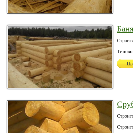
Баня
Строите
Типово
По
Сруб
Строите
Строите