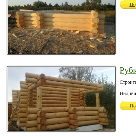
По
Рубк
Строите
Индиви
По