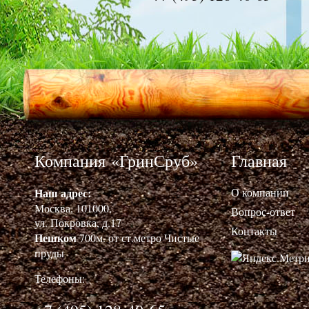
Компания «ГринСруб»
Главная
Наш адрес:
О компании
Москва, 101000,
Вопрос-ответ
ул. Покровка, д.17
Контакты
Пешком
700м. от ст.метро Чистые
пруды
Телефоны: