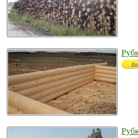
Рубк
По
Рубк