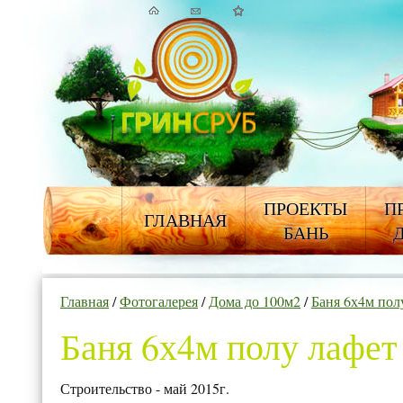
ПРОЕКТЫ
П
ГЛАВНАЯ
БАНЬ
Главная
/
Фотогалерея
/
Дома до 100м2
/
Баня 6х4м пол
Баня 6х4м полу лафет
Строительство - май 2015г.