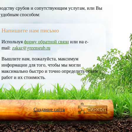
одству срубов и сопутствующим услугам, или Вы
 удобным способом:
Напишите нам письмо
Используя
форму обратной связи
или на e-
mail:
zakaz@greensrub.ru
Вышлите нам, пожалуйста, максимум
информации для того, чтобы мы могли
максимально быстро и точно определить объем
работ и их стоимость.
Создание сайта