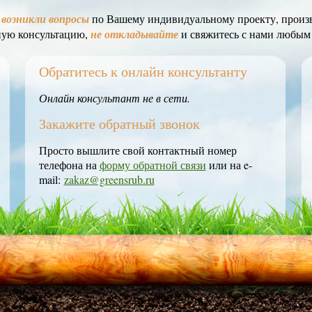
с
возникли вопросы
по Вашему индивидуальному проекту, произв
ную консультацию,
не откладывайте
и свяжитесь с нами любым
Обратитесь к онлайн консультанту
Онлайн консультант не в сети.
Закажите обратный звонок
Просто вышлите свой контактный номер
телефона на
форму обратной связи
или на e-
mail:
zakaz@greensrub.ru