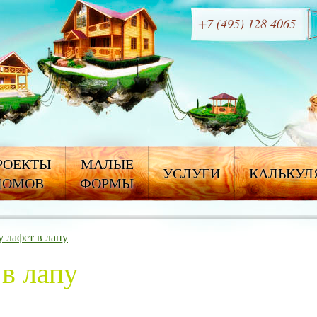
+7 (495) 128 4065
РОЕКТЫ
МАЛЫЕ
УСЛУГИ
КАЛЬКУЛ
ДОМОВ
ФОРМЫ
у лафет в лапу
 в лапу