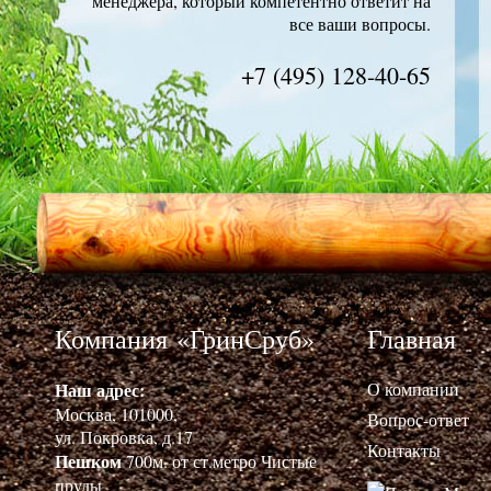
менеджера, который компетентно ответит на
все ваши вопросы.
+7 (495) 128-40-65
Компания «ГринСруб»
Главная
Наш адрес:
О компании
Москва, 101000,
Вопрос-ответ
ул. Покровка, д.17
Контакты
Пешком
700м. от ст.метро Чистые
пруды